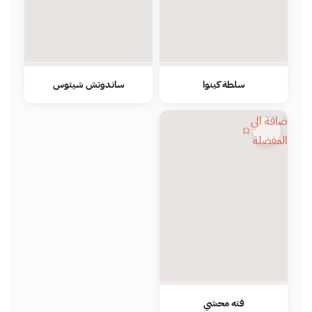
سلطة كينوا
ساندوتش شيتوس
اضافة الي
المفضلة
فته محشي